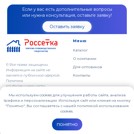
Если у вас есть дополнительные вопросы
или нужна консультация, оставьте заявку!
Оставить заявку
Меню
Каталог
О компании
© Все права защищены.
Для оптовиков
Информация на сайте не
является публичной офертой.
Контакты
Политика
конфиденциальности
Мы используем cookies для улучшения работы сайта, анализа
Наши контакты
614064, г. Пермь,
трафика и персонализации. Используя сайт или кликая на кнопку
ул. Героев Хасана, 41
"Понятно", Вы соглашаетесь с нашей политикой использования
+7 (342) 209-95-65
cookies.
Пн-Пт: с 9:00 до 18:00
sales_op@zavodrs.ru
ПОНЯТНО