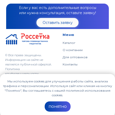
Если у вас есть дополнительные вопросы
или нужна консультация, оставьте заявку!
Оставить заявку
Меню
Каталог
О компании
© Все права защищены.
Для оптовиков
Информация на сайте не
является публичной офертой.
Контакты
Политика
конфиденциальности
Мы используем cookies для улучшения работы сайта, анализа
Наши контакты
614064, г. Пермь,
трафика и персонализации. Используя сайт или кликая на кнопку
ул. Героев Хасана, 41
"Понятно", Вы соглашаетесь с нашей политикой использования
+7 (342) 209-95-65
cookies.
Пн-Пт: с 9:00 до 18:00
sales_op@zavodrs.ru
ПОНЯТНО