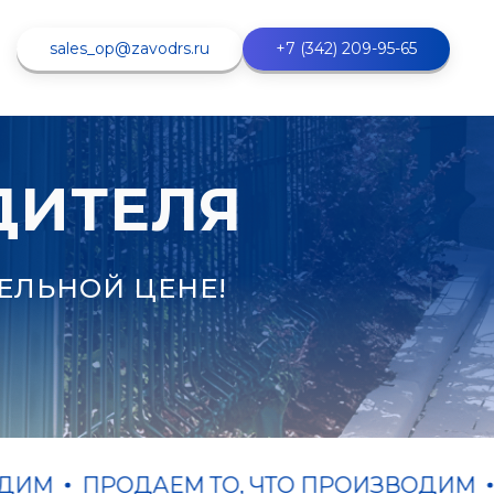
sales_op@zavodrs.ru
+7 (342) 209-95-65
ДИТЕЛЯ
ЕЛЬНОЙ ЦЕНЕ!
ПРОДАЕМ ТО, ЧТО ПРОИЗВОДИМ
ПРО