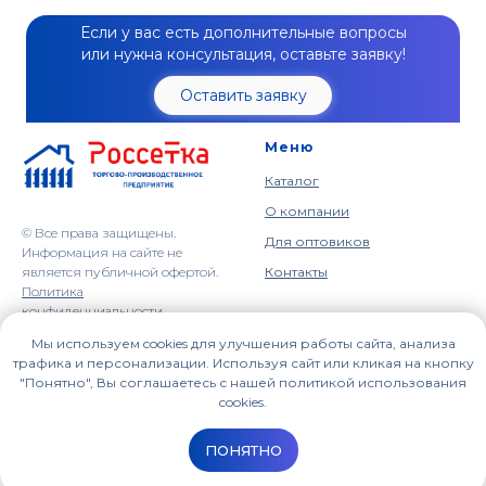
Если у вас есть дополнительные вопросы
или нужна консультация, оставьте заявку!
Оставить заявку
Меню
Каталог
О компании
© Все права защищены.
Для оптовиков
Информация на сайте не
является публичной офертой.
Контакты
Политика
конфиденциальности
Мы используем cookies для улучшения работы сайта, анализа
Наши контакты
614064, г. Пермь,
трафика и персонализации. Используя сайт или кликая на кнопку
ул. Героев Хасана, 41
"Понятно", Вы соглашаетесь с нашей политикой использования
+7 (342) 209-95-65
cookies.
Пн-Пт: с 9:00 до 18:00
sales_op@zavodrs.ru
ПОНЯТНО