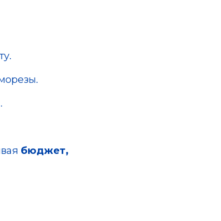
ту.
аморезы.
.
ывая
бюджет,