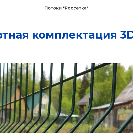
Потоки "Россетка"
ртная комплектация 3D