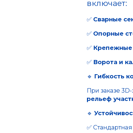
включает:
✅
Сварные се
✅
Опорные с
✅
Крепежные
✅
Ворота и к
🔹
Гибкость к
При заказе 3D-
рельеф участ
🔹
Устойчивос
✅ Стандартная 