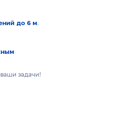
ний до 6 м
.
жным
 ваши задачи!